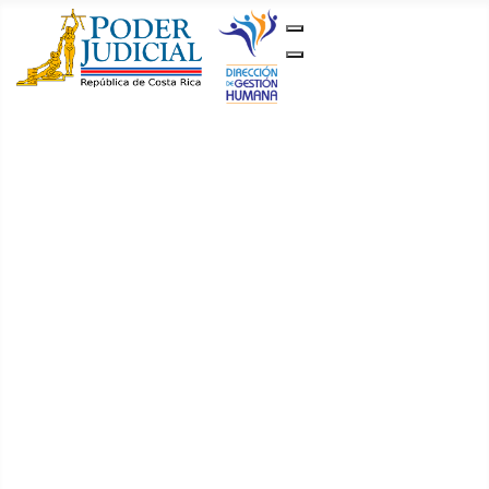
Gestión Humana
Inicio
Concursos
Ternas
Ordinarios
Suplentes
Recalificación
de promedios
Temarios
Juez y Jueza 1
Juez y Jueza
2
Juez y Jueza
3
Juez y Jueza
4