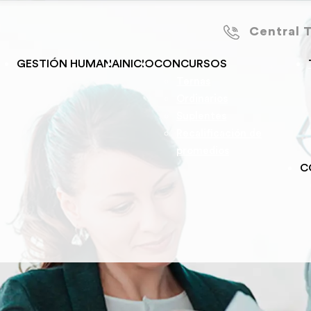
Central 
GESTIÓN HUMANA
INICIO
CONCURSOS
Ternas
Ordinarios
Suplentes
Recalificación de
promedios
C