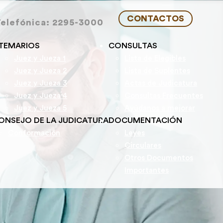
CONTACTOS
Telefónica: 2295-3000
TEMARIOS
CONSULTAS
Juez y Jueza 1
Lista de Elegibles
Juez y Jueza 2
Lista de Suplentes
Juez y Jueza 3
Actas de Judicatura
Juez y Jueza 4
Consultas Frecuentes
Juez y Jueza 5
Ayúdanos a mejorar
ONSEJO DE LA JUDICATURA
DOCUMENTACIÓN
Conformación
Leyes
Circulares
Otros Documentos
Importantes