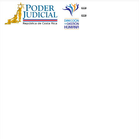
Gestión Humana
Inicio
Concursos
Ternas
Ordinarios
Suplentes
Recalificación
de promedios
Temarios
Juez y Jueza 1
Juez y Jueza
2
Juez y Jueza
3
Juez y Jueza
4